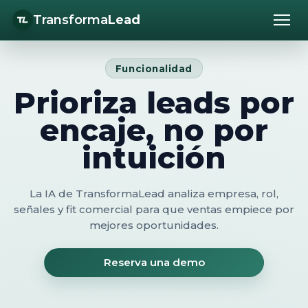
Precios
Transforma
Lead
Mostr
Socios
men
Funcionalidad
Prioriza leads por
Iniciar sesión
encaje, no por
Reserva una demo
intuición
La IA de TransformaLead analiza empresa, rol,
señales y fit comercial para que ventas empiece por
mejores oportunidades.
Reserva una demo