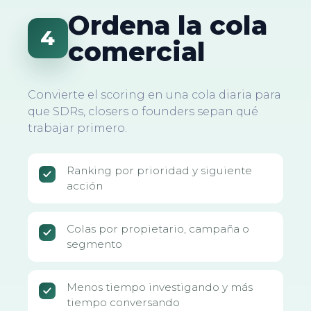
Ordena la cola
4
comercial
Convierte el scoring en una cola diaria para
que SDRs, closers o founders sepan qué
trabajar primero.
Ranking por prioridad y siguiente
acción
Colas por propietario, campaña o
segmento
Menos tiempo investigando y más
tiempo conversando