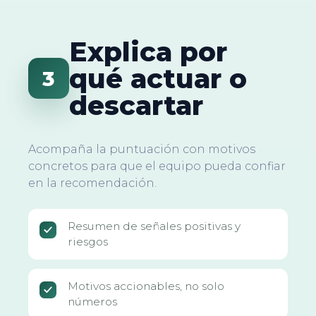
Explica por
qué actuar o
3
descartar
Acompaña la puntuación con motivos
concretos para que el equipo pueda confiar
en la recomendación.
Resumen de señales positivas y
riesgos
Motivos accionables, no solo
números